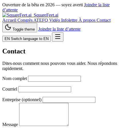
Ouverture de la bêta en 2026 — soyez averti
Joindre la liste
d’attente
SquareFeet.ai
Accueil
Congrès ATEFQ
Vidéo
Infolettre
À propos
Contact
Joindre la liste d’attente
Toggle theme
EN
Switch language to EN
Contact
Dites‑nous comment nous pouvons vous aider. Nous répondons
rapidement.
Nom complet
Courriel
Entreprise (optionnel)
Message